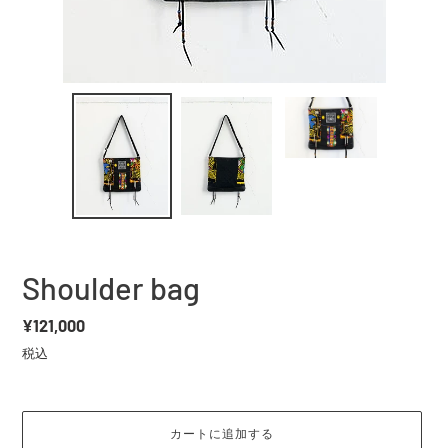
Shoulder bag
通
¥121,000
常
税込
価
格
カートに追加する