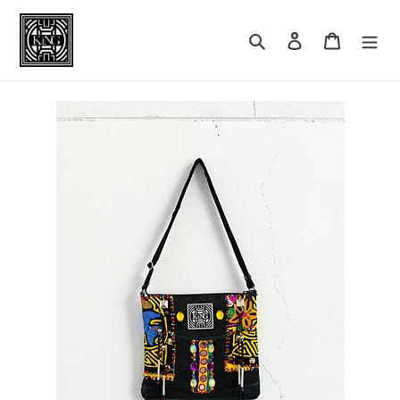
コ
ン
検索
ログイン
カート
テ
ン
ツ
に
ス
キ
ッ
プ
す
る