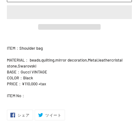
カ
ー
ITEM：Shoulder bag
ト
に
MATERIAL： beads,quilting,mirror decoration,Metal,leathercristal
商
stone,Swarovski
品
BASE：Gucci VINTAGE
を
COLOR：Black
追
PRICE：¥110,000 +tax
加
す
ITEM No：
る
FACEBOOK
TWITTER
シェア
ツイート
で
に
シ
投
ェ
稿
ア
す
す
る
る