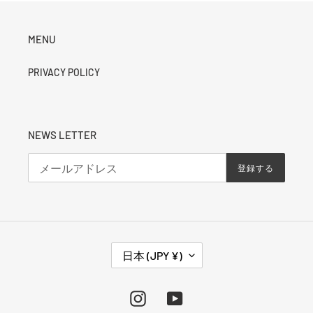
MENU
PRIVACY POLICY
NEWS LETTER
登録する
国
日本 (JPY ¥)
/
地
域
Instagram
YouTube